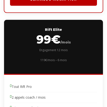
Rift Elite
99€
/mois
Engagement 12 mois
119€/mois – 6 mois
Tout Rift Pro
2 appels coach / mois